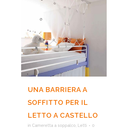
UNA BARRIERA A
SOFFITTO PER IL
LETTO A CASTELLO
in
Cameretta a soppalco
,
Letti
0