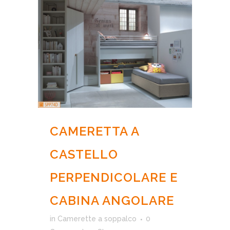
CAMERETTA A
CASTELLO
PERPENDICOLARE E
CABINA ANGOLARE
in
Camerette a soppalco
0