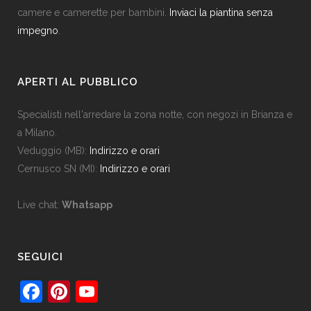
camere e camerette per bambini.
Inviaci la piantina senza
impegno
.
APERTI AL PUBBLICO
Specialisti nell'arredare la zona notte, con negozi in Brianza e
a Milano.
Veduggio (MB):
Indirizzo e orari
Cernusco SN (MI):
Indirizzo e orari
Live chat:
Whatsapp
SEGUICI
F
Pi
Y