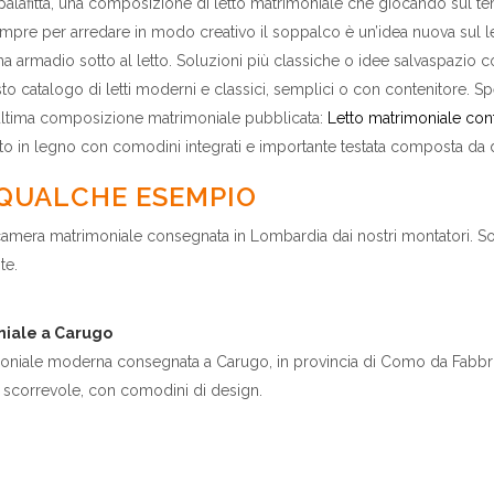
 palafitta, una composizione di letto matrimoniale che giocando sul te
Sempre per arredare in modo creativo il soppalco è un’idea nuova sul l
a armadio sotto al letto. Soluzioni più classiche o idee salvaspazio 
to catalogo di letti moderni e classici, semplici o con contenitore. Sp
 ultima composizione matrimoniale pubblicata:
Letto matrimoniale c
 in legno con comodini integrati e importante testata composta da 
 QUALCHE ESEMPIO
amera matrimoniale consegnata in Lombardia dai nostri montatori. Son
te.
iale a Carugo
niale moderna consegnata a Carugo, in provincia di Como da Fabbri
 scorrevole, con comodini di design.