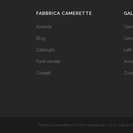
FABBRICA CAMERETTE
GA
Azienda
Came
Blog
Came
Cataloghi
Letti
Punti vendita
Arma
Contatti
Zona
Fabbrica Camerette di Ciceri e Cereda Sas, Via A. Volta 9