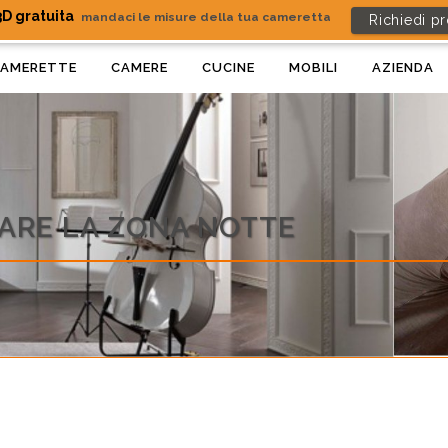
D gratuita
mandaci le misure della tua cameretta
Richiedi p
AMERETTE
CAMERE
CUCINE
MOBILI
AZIENDA
DARE LA ZONA NOTTE