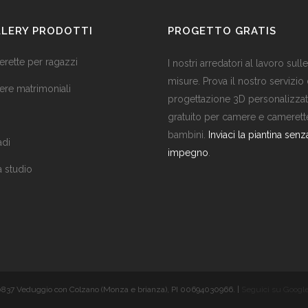
LLERY PRODOTTI
PROGETTO GRATIS
rette per ragazzi
I nostri arredatori al lavoro sull
misure. Prova il nostro servizio 
re matrimoniali
progettazione 3D personalizza
gratuito per camere e camerett
bambini.
Inviaci la piantina senz
di
impegno
.
 studio
 20837 Veduggio con Colzano (Monza e brianza), PI 00694030966. |
Seguici su Googl