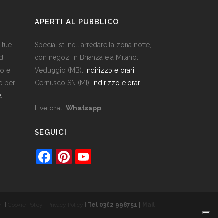
APERTI AL PUBBLICO
e tue
Specialisti nell'arredare la zona notte,
di
con negozi in Brianza e a Milano.
to e
Veduggio (MB):
Indirizzo e orari
e per
Cernusco SN (MI):
Indirizzo e orari
a
Live chat:
Whatsapp
SEGUICI
F
Pi
Y
a
nt
o
c
er
u
e
e
T
e+
|
Cookie Policy
|
Privacy Policy
|
Tel 0362 998751 |
Mail