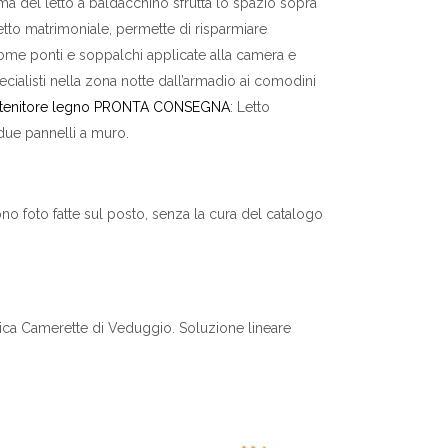
ma del letto a baldacchino sfrutta lo spazio sopra
etto matrimoniale, permette di risparmiare
come ponti e soppalchi applicate alla camera e
ecialisti nella zona notte dall’armadio ai comodini
ontenitore legno PRONTA CONSEGNA
: Letto
due pannelli a muro.
o foto fatte sul posto, senza la cura del catalogo
ca Camerette di Veduggio. Soluzione lineare