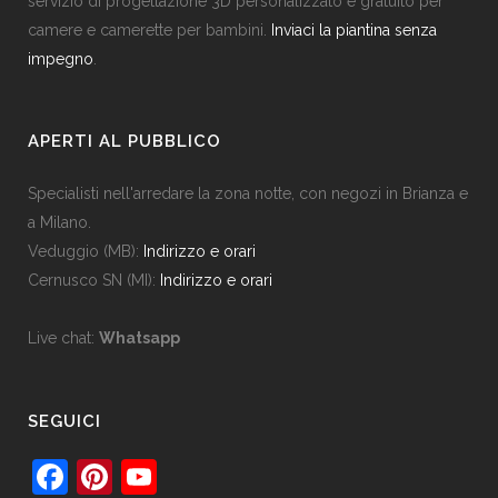
servizio di progettazione 3D personalizzato e gratuito per
camere e camerette per bambini.
Inviaci la piantina senza
impegno
.
APERTI AL PUBBLICO
Specialisti nell'arredare la zona notte, con negozi in Brianza e
a Milano.
Veduggio (MB):
Indirizzo e orari
Cernusco SN (MI):
Indirizzo e orari
Live chat:
Whatsapp
SEGUICI
F
Pi
Y