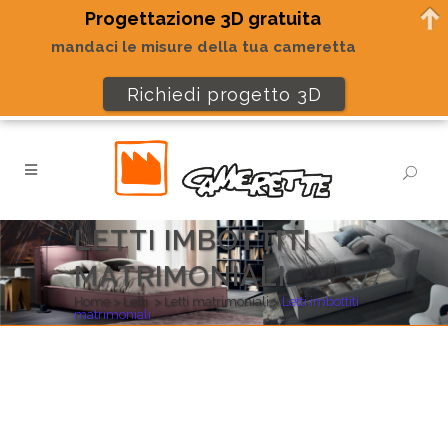
Progettazione 3D gratuita
mandaci le misure della tua cameretta
Richiedi progetto 3D
LETTI IMBOTTITI
MATRIMONIALI
Home
>
Letti
>
Letti matrimoniali
>
Letti imbottiti
matrimoniali