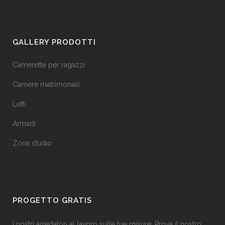
GALLERY PRODOTTI
Camerette per ragazzi
Camere matrimoniali
Letti
Armadi
Zona studio
PROGETTO GRATIS
I nostri arredatori al lavoro sulle tue misure. Prova il nostro