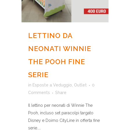
LETTINO DA
NEONATI WINNIE
THE POOH FINE
SERIE
in
Esposte a Veduggio
,
Outlet
0
Comments
Share
Il lettino per neonati di Winnie The
Pooh, incluso set paracolpi targato
Disney e Doimo CityLine in offerta fine
serie....