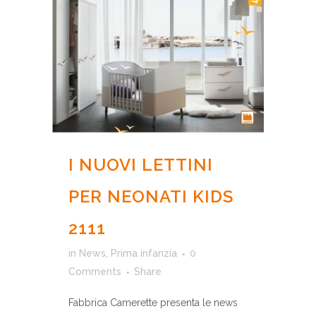
I NUOVI LETTINI
PER NEONATI KIDS
2111
in
News
,
Prima infanzia
0
Comments
Share
Fabbrica Camerette presenta le news