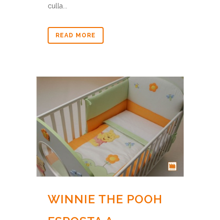
culla...
READ MORE
WINNIE THE POOH