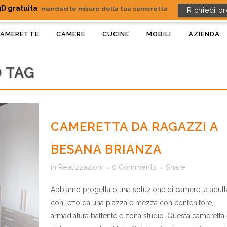
D gratuita
mandaci le misure della tua cameretta
Richiedi p
AMERETTE
CAMERE
CUCINE
MOBILI
AZIENDA
O TAG
CAMERETTA DA RAGAZZI A
BESANA BRIANZA
in
Realizzazioni
0 Comments
Share
Abbiamo progettato una soluzione di cameretta adult
con letto da una piazza e mezza con contenitore,
armadiatura battente e zona studio. Questa cameretta 