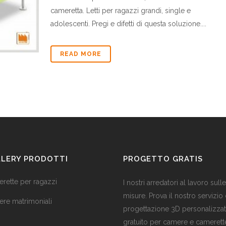
cameretta. Letti per ragazzi grandi, single e
adolescenti. Pregi e difetti di questa soluzione....
READ MORE
LLERY PRODOTTI
PROGETTO GRATIS
rette per ragazzi
I nostri arredatori al lavoro sull
misure. Prova il nostro servizio 
re matrimoniali
progettazione 3D personalizza
gratuito per camere e camerett