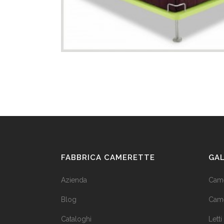
FABBRICA CAMERETTE
GA
Azienda
Came
Blog
Came
Cataloghi
Letti