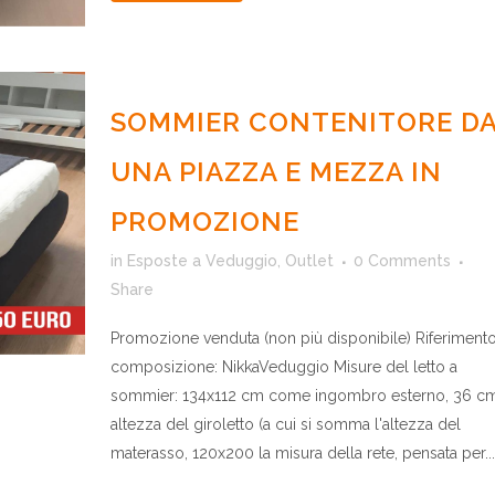
SOMMIER CONTENITORE D
UNA PIAZZA E MEZZA IN
PROMOZIONE
in
Esposte a Veduggio
,
Outlet
0 Comments
Share
Promozione venduta (non più disponibile) Riferiment
composizione: NikkaVeduggio Misure del letto a
sommier: 134x112 cm come ingombro esterno, 36 c
altezza del giroletto (a cui si somma l'altezza del
materasso, 120x200 la misura della rete, pensata per...