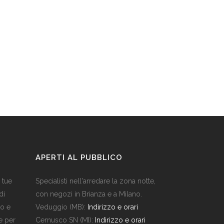
APERTI AL PUBBLICO
e tue
Specialisti nell'arredare la zona notte,
di
con negozi in Brianza e a Milano.
to e
Veduggio (MB):
Indirizzo e orari
e per
Cernusco SN (MI):
Indirizzo e orari