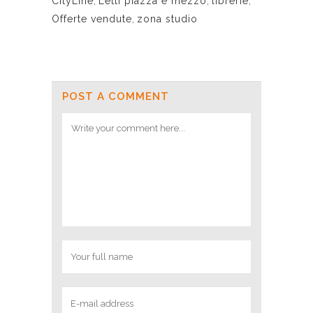
CityLine
,
Letti piazza e mezzo
,
librerie
,
Offerte vendute
,
zona studio
POST A COMMENT