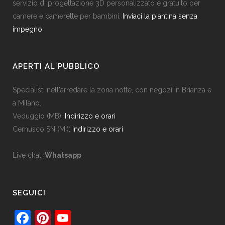
servizio di progettazione 3D personalizzato e gratuito per
camere e camerette per bambini.
Inviaci la piantina senza
impegno
.
APERTI AL PUBBLICO
Specialisti nell'arredare la zona notte, con negozi in Brianza e
a Milano.
Veduggio (MB):
Indirizzo e orari
Cernusco SN (MI):
Indirizzo e orari
Live chat:
Whatsapp
SEGUICI
F
Pi
Y