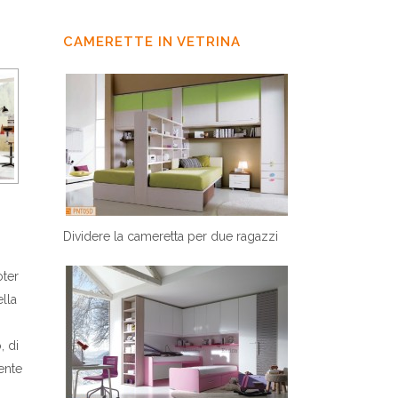
CAMERETTE IN VETRINA
Dividere la cameretta per due ragazzi
oter
lla
, di
ente