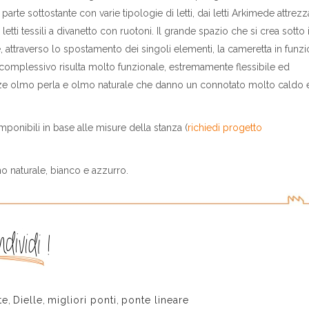
rte sottostante con varie tipologie di letti, dai letti Arkimede attrezza
letti tessili a divanetto con ruotoni. Il grande spazio che si crea sotto i
e, attraverso lo spostamento dei singoli elementi, la cameretta in funz
 complessivo risulta molto funzionale, estremamente flessibile ed
enze olmo perla e olmo naturale che danno un connotato molto caldo 
onibili in base alle misure della stanza (
richiedi progetto
o naturale, bianco e azzurro.
te
,
Dielle
,
migliori ponti
,
ponte lineare