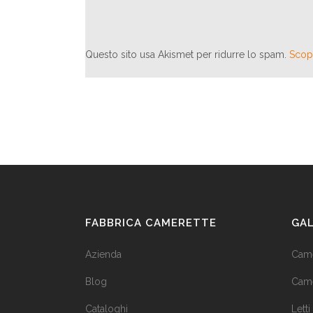
Questo sito usa Akismet per ridurre lo spam.
Scopr
FABBRICA CAMERETTE
GA
Azienda
Came
Blog
Came
Cataloghi
Letti