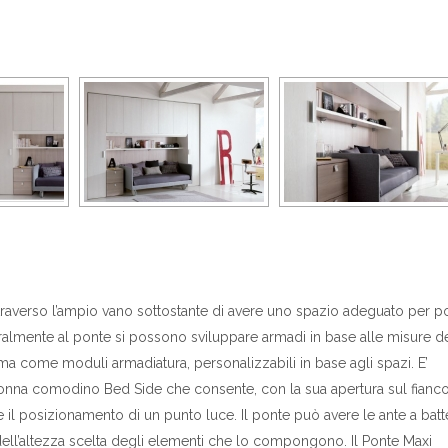
traverso l’ampio vano sottostante di avere uno spazio adeguato per p
ralmente al ponte si possono sviluppare armadi in base alle misure de
a come moduli armadiatura, personalizzabili in base agli spazi. E’
colonna comodino Bed Side che consente, con la sua apertura sul fianco
 e il posizionamento di un punto luce. Il ponte può avere le ante a batt
dell’altezza scelta degli elementi che lo compongono. Il Ponte Maxi