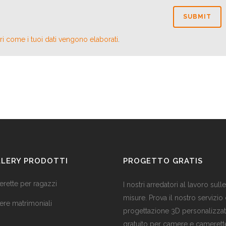
i come i tuoi dati vengono elaborati
.
LLERY PRODOTTI
PROGETTO GRATIS
rette per ragazzi
I nostri arredatori al lavoro sull
misure. Prova il nostro servizio 
re matrimoniali
progettazione 3D personalizza
gratuito per camere e camerett