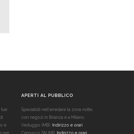
APERTI AL PUBBLICO
e tue
Specialisti nell'arredare la zona notte,
di
con negozi in Brianza e a Milano.
to e
Veduggio (MB):
Indirizzo e orari
e per
Cernusco SN (MI):
Indirizzo e orari