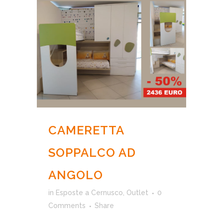
CAMERETTA
SOPPALCO AD
ANGOLO
in
Esposte a Cernusco
,
Outlet
0
Comments
Share