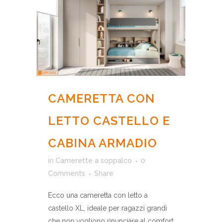
CAMERETTA CON
LETTO CASTELLO E
CABINA ARMADIO
in
Camerette a soppalco
0
Comments
Share
Ecco una cameretta con letto a
castello XL, ideale per ragazzi grandi
che non vogliono rinunciare al comfort