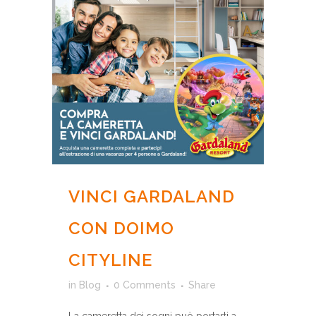
VINCI GARDALAND
CON DOIMO
CITYLINE
in
Blog
0 Comments
Share