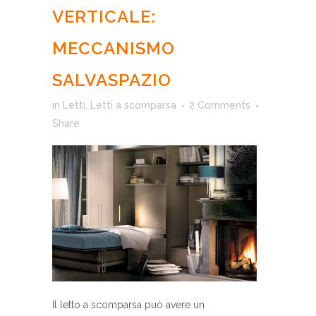
VERTICALE:
MECCANISMO
SALVASPAZIO
in
Letti
,
Letti a scomparsa
2 Comments
Share
Il letto a scomparsa può avere un