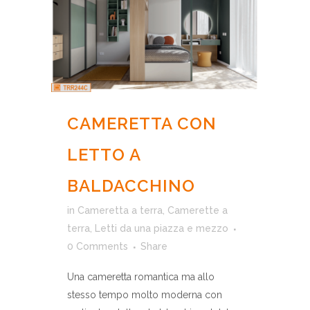
CAMERETTA CON
LETTO A
BALDACCHINO
in
Cameretta a terra
,
Camerette a
terra
,
Letti da una piazza e mezzo
0 Comments
Share
Una cameretta romantica ma allo
stesso tempo molto moderna con