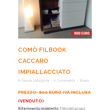
COMÒ FILBOOK
CACCARO
IMPIALLACCIATO
in
Senza categoria
0 Comments
Share
PREZZO:
800 EURO
IVA INCLUSA
(VENDUTO)
Riferimento mobiletto
: FilbookCaccaro