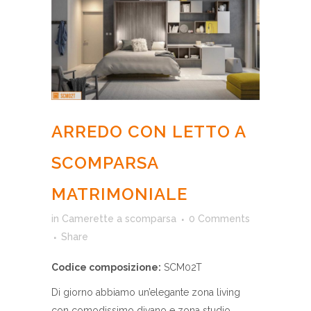
ARREDO CON LETTO A
SCOMPARSA
MATRIMONIALE
in
Camerette a scomparsa
0 Comments
Share
Codice composizione:
SCM02T
Di giorno abbiamo un’elegante zona living
con comodissimo divano e zona studio,