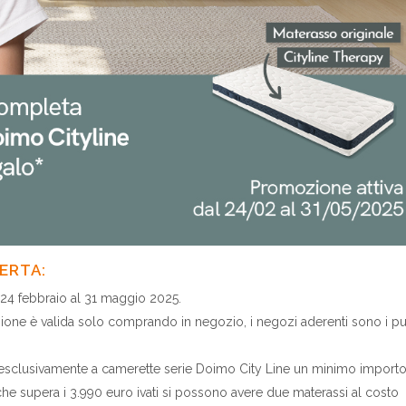
ERTA:
 24 febbraio al 31 maggio 2025.
ne è valida solo comprando in negozio, i negozi aderenti sono i pu
iva esclusivamente a camerette serie Doimo City Line un minimo importo
he supera i 3.990 euro ivati si possono avere due materassi al costo