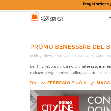
Progettazione 3
C
PROMO BENESSERE DEL 
in
Blog
,
News
,
Promozioni e sconti
0 Commen
Dal 24 di febbraio vi diamo un
materasso in mem
materasso ergonomico, anallergico e sfoderabile,
DAL
24 FEBBRAIO
FINO AL
31 MAGG