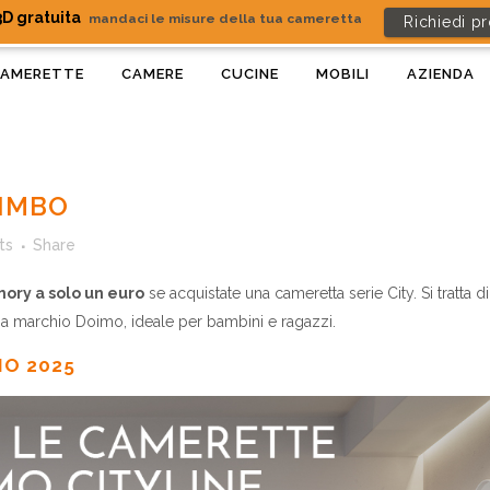
D gratuita
mandaci le misure della tua cameretta
Richiedi p
AMERETTE
CAMERE
CUCINE
MOBILI
AZIENDA
BIMBO
ts
Share
ory a solo un euro
se acquistate una cameretta serie City. Si tratta d
 a marchio Doimo, ideale per bambini e ragazzi.
IO 2025