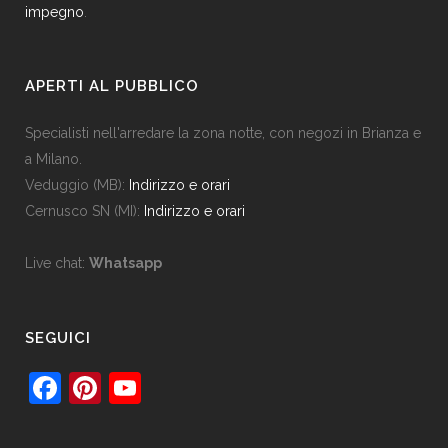
impegno
.
APERTI AL PUBBLICO
Specialisti nell'arredare la zona notte, con negozi in Brianza e
a Milano.
Veduggio (MB):
Indirizzo e orari
Cernusco SN (MI):
Indirizzo e orari
Live chat:
Whatsapp
SEGUICI
F
Pi
Y
a
nt
o