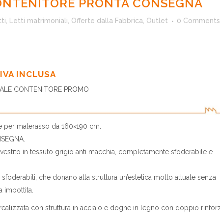
ONTENITORE PRONTA CONSEGNA
ti
,
Letti matrimoniali
,
Offerte dalla Fabbrica
,
Outlet
0 Comments
IVA INCLUSA
IALE CONTENITORE PROMO
e per materasso da 160×190 cm.
ONSEGNA
.
vestito in tessuto grigio anti macchia, completamente sfoderabile e
e sfoderabili, che donano alla struttura un’estetica molto attuale senza
a imbottita.
alizzata con struttura in acciaio e doghe in legno con doppio rinfor