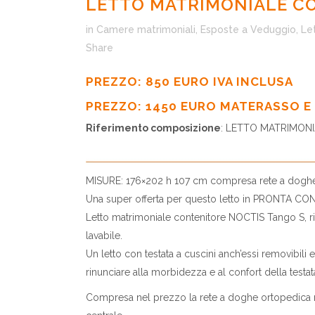
LETTO MATRIMONIALE C
in
Camere matrimoniali
,
Esposte a Veduggio
,
Let
Share
PREZZO: 850 EURO IVA INCLUSA
PREZZO: 1450 EURO MATERASSO E 
Riferimento composizione
: LETTO MATRIMON
MISURE: 176×202 h 107 cm compresa rete a dogh
Una super offerta per questo letto in PRONTA C
Letto matrimoniale contenitore NOCTIS Tango S, ri
lavabile.
Un letto con testata a cuscini anch’essi removibili 
rinunciare alla morbidezza e al confort della testat
Compresa nel prezzo la rete a doghe ortopedica re