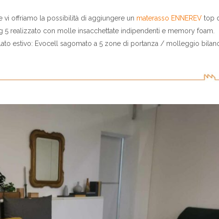
 vi offriamo la possibilità di aggiungere un
materasso ENNEREV
top d
ing 5 realizzato con molle insacchettate indipendenti e memory foam.
lato estivo: Evocell sagomato a 5 zone di portanza / molleggio bilanc