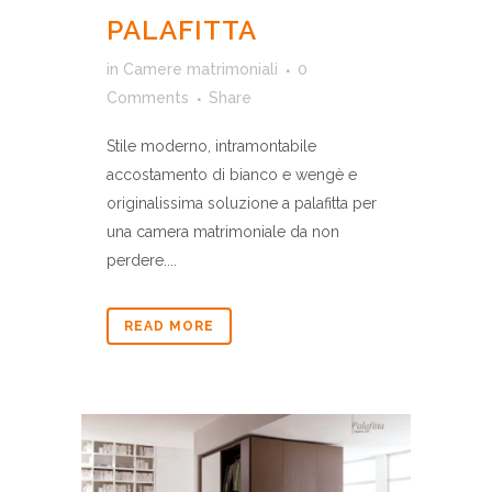
PALAFITTA
in
Camere matrimoniali
0
Comments
Share
Stile moderno, intramontabile
accostamento di bianco e wengè e
originalissima soluzione a palafitta per
una camera matrimoniale da non
perdere....
READ MORE