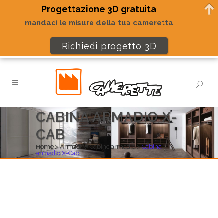
Progettazione 3D gratuita
mandaci le misure della tua cameretta
Richiedi progetto 3D
CABINA ARMADIO X-
CAB
Home
>
Armadi
>
Cabine armadio
>
Cabina
armadio X-Cab