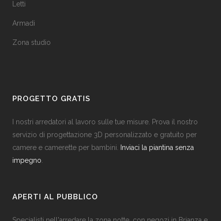
Letti
Armadi
Zona studio
PROGETTO GRATIS
I nostri arredatori al lavoro sulle tue misure. Prova il nostro
servizio di progettazione 3D personalizzato e gratuito per
camere e camerette per bambini.
Inviaci la piantina senza
impegno
.
APERTI AL PUBBLICO
Specialisti nell'arredare la zona notte, con negozi in Brianza e